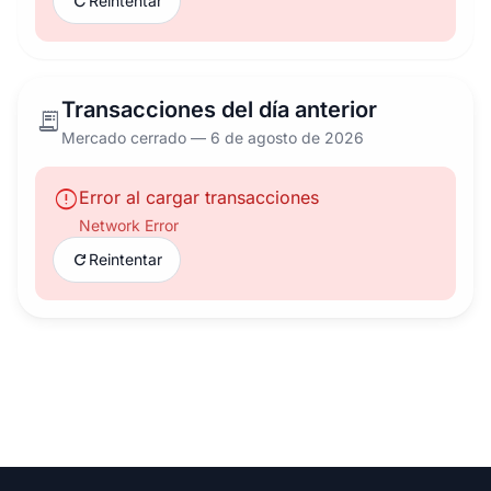
refresh
Reintentar
Transacciones del día anterior
receipt_long
Mercado cerrado — 6 de agosto de 2026
error
Error al cargar transacciones
Network Error
refresh
Reintentar