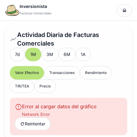
Inversionista
home
Facturas Comerciales
Actividad Diaria de Facturas
show_chart
Comerciales
7d
1M
3M
6M
1A
Valor Efectivo
Transacciones
Rendimiento
TIR/TEA
Precio
error
Error al cargar datos del gráfico
Network Error
refresh
Reintentar