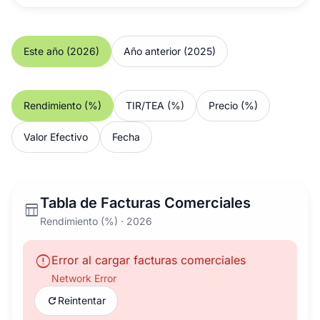
Este año (2026)
Año anterior (2025)
Rendimiento (%)
TIR/TEA (%)
Precio (%)
Valor Efectivo
Fecha
Tabla de Facturas Comerciales
table_chart
Rendimiento (%) · 2026
error
Error al cargar facturas comerciales
Network Error
refresh
Reintentar